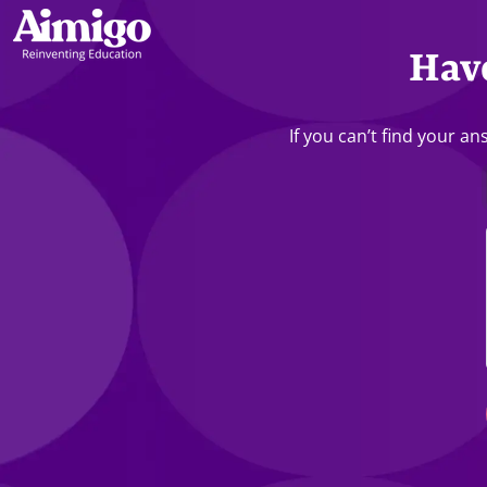
Have
If you can’t find your a