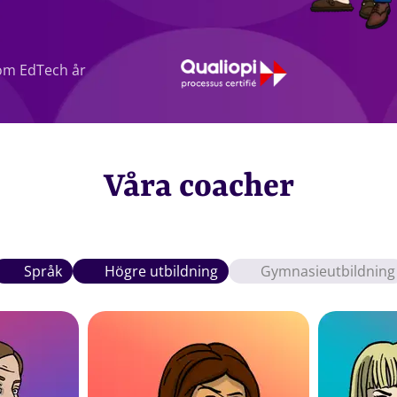
om EdTech år
Våra coacher
Språk
Högre utbildning
Gymnasieutbildning