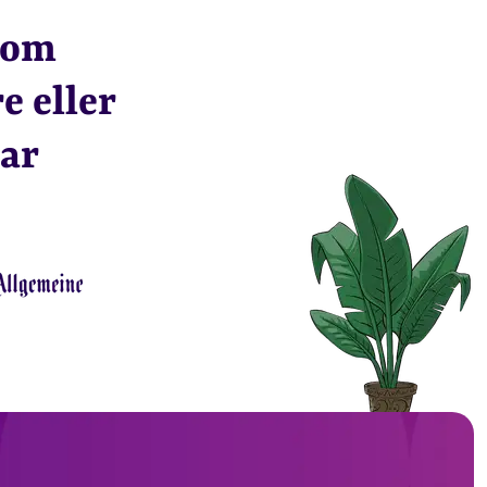
nom
e eller
gar