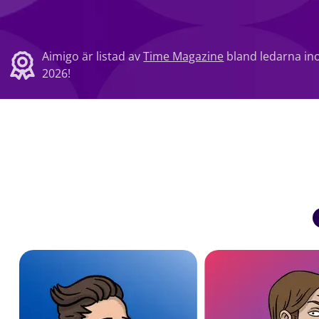
Aimigo är listad av
Time Magazine
bland ledarna in
2026!