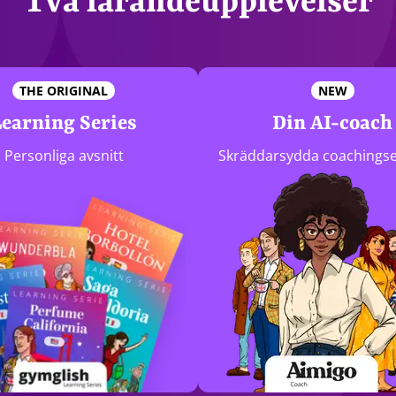
Två lärandeupplevelser
THE ORIGINAL
NEW
Learning Series
Din AI-coach
Personliga avsnitt
Skräddarsydda coachingse