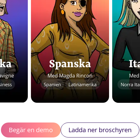
ska
Spanska
It
avigne
Med Magda Rincon
Med 
iness
Spanien
Latinamerika
Norra Ita
Begär en demo
Ladda ner broschyren