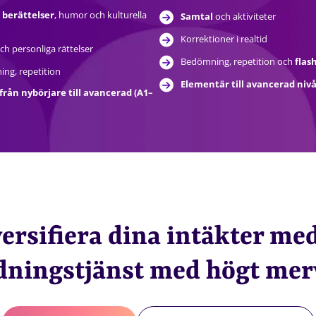
 berättelser
, humor och kulturella
Samtal
och aktiviteter
Korrektioner i realtid
ch personliga rättelser
Bedömning, repetition och
flas
ng, repetition
Elementär till avancerad nivå
från nybörjare till avancerad (A1–
ersifiera dina intäkter me
dningstjänst med högt me