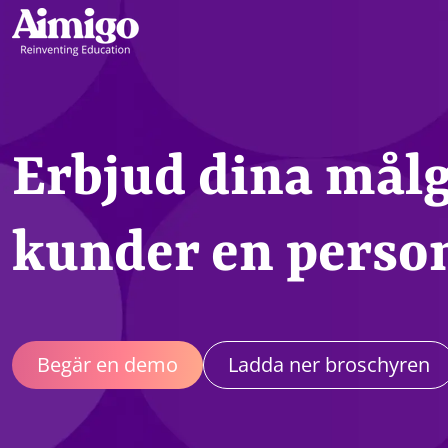
Erbjud dina mål
kunder en person
Begär en demo
Ladda ner broschyren