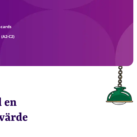
hcards
 (A2-C2)
d en
rvärde