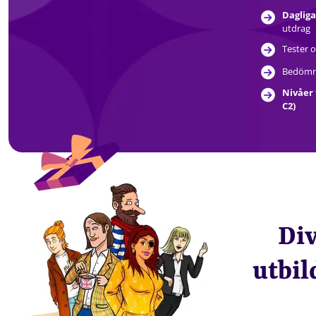
Dagliga
utdrag
Tester o
Bedömni
Nivåer 
C2)
Div
utbil