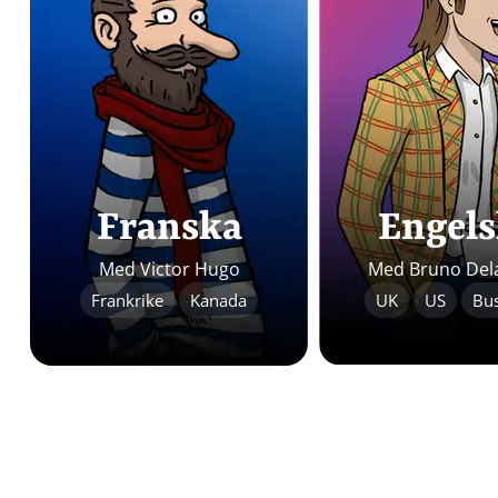
Franska
Engel
Med Victor Hugo
Med Bruno Del
Frankrike
Kanada
UK
US
Bus