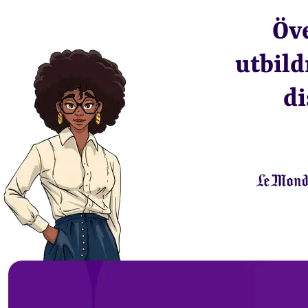
Öv
utbild
di