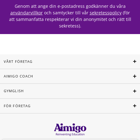
Genom att ange din e-postadress godkänner du våra
användarvillkor
och samtycker till vår
sekretesspolicy
(för
att sammanfatta respekterar vi din anonymitet och rätt till
sekretess).
VÅRT FÖRETAG
AIMIGO COACH
GYMGLISH
FÖR FÖRETAG