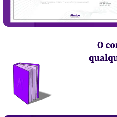
O co
qualq