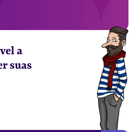
vel a
r suas