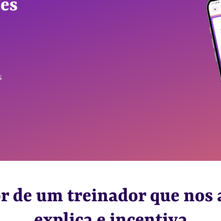
des
s
r de um treinador que nos 
explica e incentiva